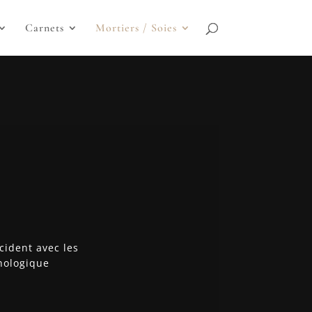
Carnets
Mortiers / Soies
cident avec les
thologique